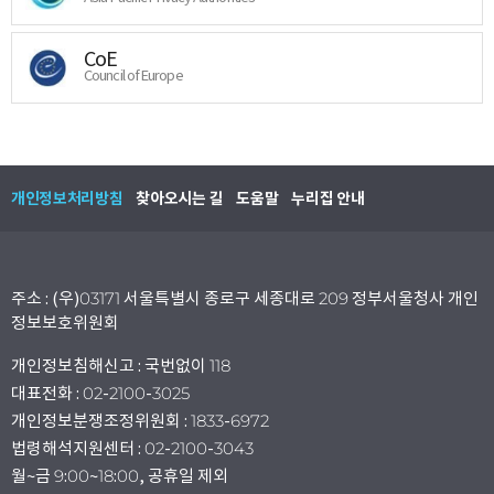
CoE
Council of Europe
개인정보처리방침
찾아오시는 길
도움말
누리집 안내
주소 : (우)03171 서울특별시 종로구 세종대로 209 정부서울청사 개인
정보보호위원회
개인정보침해신고 : 국번없이 118
대표전화 : 02-2100-3025
개인정보분쟁조정위원회 : 1833-6972
법령해석지원센터 : 02-2100-3043
월~금 9:00~18:00, 공휴일 제외