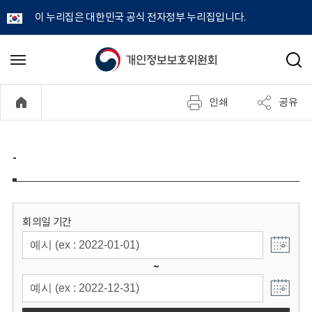
이 누리집은 대한민국 공식 전자정부 누리집입니다.
개
메
검
뉴
색
인
열
인쇄
공유
기
정
보
-
보
호
회의일 기간
위
~
원