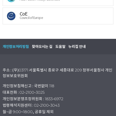
CoE
Council of Europe
개인정보처리방침
찾아오시는 길
도움말
누리집 안내
주소 : (우)03171 서울특별시 종로구 세종대로 209 정부서울청사 개인
정보보호위원회
개인정보침해신고 : 국번없이 118
대표전화 : 02-2100-3025
개인정보분쟁조정위원회 : 1833-6972
법령해석지원센터 : 02-2100-3043
월~금 9:00~18:00, 공휴일 제외