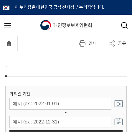
이 누리집은 대한민국 공식 전자정부 누리집입니다.
개
메
검
뉴
색
인
열
인쇄
공유
기
정
보
-
보
호
회의일 기간
위
~
원