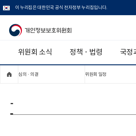
이 누리집은 대한민국 공식 전자정부 누리집입니다.
개
인
위원회 소식
정책 · 법령
국정
정
보
"접기,펼치기"
"접기,펼치기"
심의 · 의결
위원회 일정
보
호
-
위
원