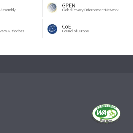
GPEN
y Assembly
Global Privacy Enforcement Network
CoE
ivacy Authorities
Council of Europe