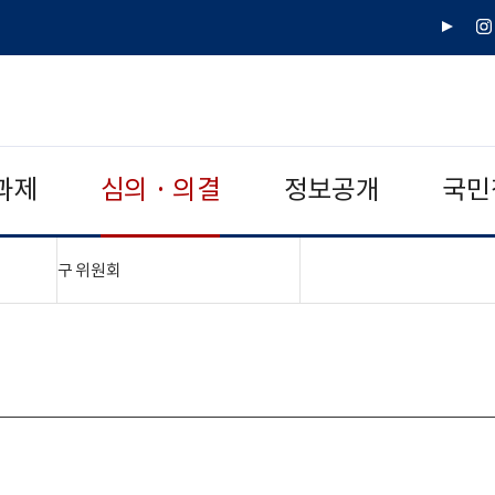
유
인
튜
스
브
타
그
램
과제
심의 · 의결
정보공개
국민
"접기,펼치기"
구 위원회