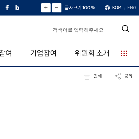
페
네
X
확
글자크기 100
%
KOR
ENG
언
화
화
이
이
(
대
어
면
면
스
버
트
수
확
축
북
블
위
대
통
소
치
검
로
터
합
색
그
)
검
색
참여
기업참여
위원회 소개
누
리
집
인쇄
공유
안
내