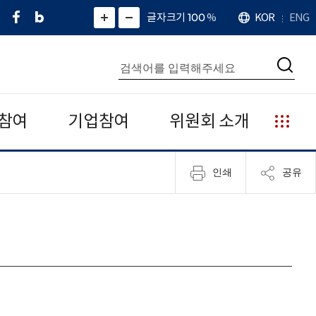
페
네
X
확
글자크기 100
%
KOR
ENG
언
화
화
이
이
(
대
어
면
면
스
버
트
수
확
축
북
블
위
대
통
소
치
검
로
터
합
색
그
)
검
색
참여
기업참여
위원회 소개
누
리
집
인쇄
공유
안
내