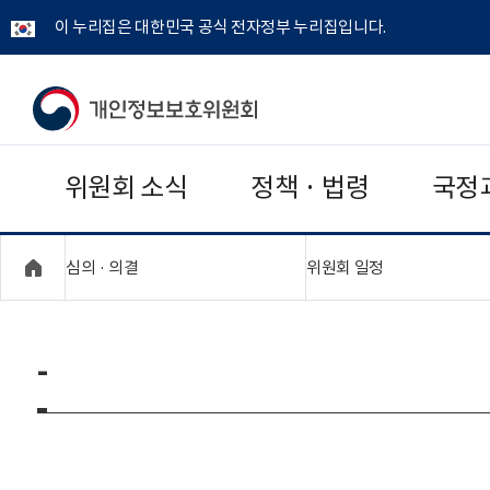
이 누리집은 대한민국 공식 전자정부 누리집입니다.
개
인
위원회 소식
정책 · 법령
국정
정
보
"접기,펼치기"
"접기,펼치기"
심의 · 의결
위원회 일정
보
호
-
위
원