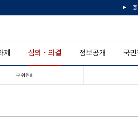
유
인
튜
스
브
타
그
램
과제
심의 · 의결
정보공개
국민
"접기,펼치기"
구 위원회