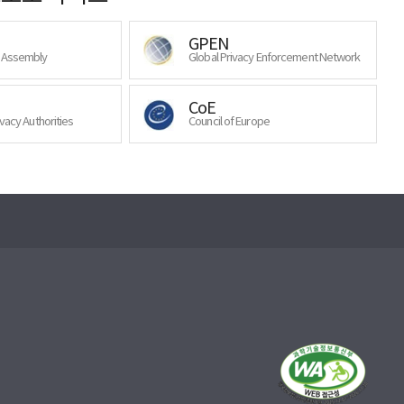
GPEN
y Assembly
Global Privacy Enforcement Network
CoE
ivacy Authorities
Council of Europe