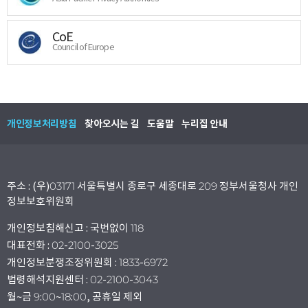
CoE
Council of Europe
개인정보처리방침
찾아오시는 길
도움말
누리집 안내
주소 : (우)03171 서울특별시 종로구 세종대로 209 정부서울청사 개인
정보보호위원회
개인정보침해신고 : 국번없이 118
대표전화 : 02-2100-3025
개인정보분쟁조정위원회 : 1833-6972
법령해석지원센터 : 02-2100-3043
월~금 9:00~18:00, 공휴일 제외