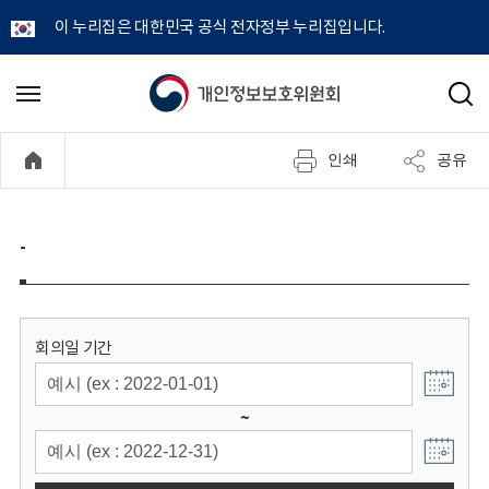
이 누리집은 대한민국 공식 전자정부 누리집입니다.
개
메
검
뉴
색
인
열
인쇄
공유
기
정
보
-
보
호
회의일 기간
위
~
원