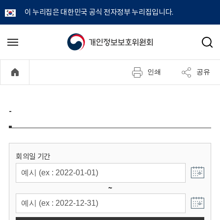
이 누리집은 대한민국 공식 전자정부 누리집입니다.
개
메
검
뉴
색
인
열
인쇄
공유
기
정
보
-
보
호
회의일 기간
위
~
원