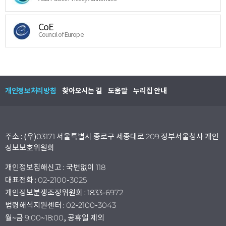
CoE
Council of Europe
개인정보처리방침
찾아오시는 길
도움말
누리집 안내
주소 : (우)03171 서울특별시 종로구 세종대로 209 정부서울청사 개인
정보보호위원회
개인정보침해신고 : 국번없이 118
대표전화 : 02-2100-3025
개인정보분쟁조정위원회 : 1833-6972
법령해석지원센터 : 02-2100-3043
월~금 9:00~18:00, 공휴일 제외