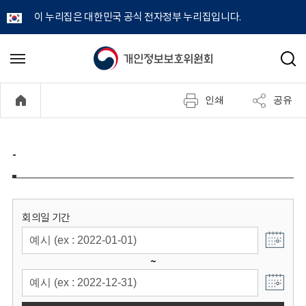
이 누리집은 대한민국 공식 전자정부 누리집입니다.
개
메
검
뉴
색
인
열
인쇄
공유
기
정
보
-
보
호
회의일 기간
위
~
원