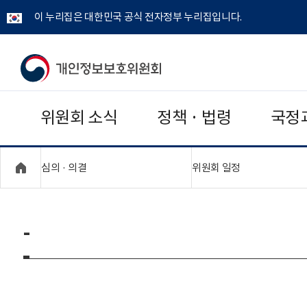
이 누리집은 대한민국 공식 전자정부 누리집입니다.
개
인
위원회 소식
정책 · 법령
국정
정
보
"접기,펼치기"
"접기,펼치기"
심의 · 의결
위원회 일정
보
호
-
위
원