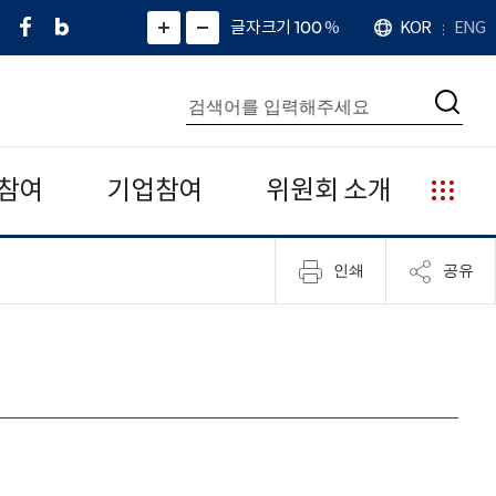
페
네
X
확
글자크기 100
%
KOR
ENG
언
화
화
이
이
(
대
어
면
면
스
버
트
수
확
축
북
블
위
대
통
소
치
검
로
터
합
색
그
)
검
색
참여
기업참여
위원회 소개
누
리
집
인쇄
공유
안
내