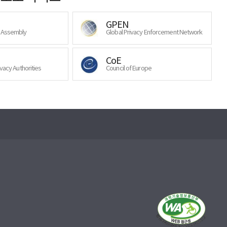
GPEN
y Assembly
Global Privacy Enforcement Network
CoE
ivacy Authorities
Council of Europe