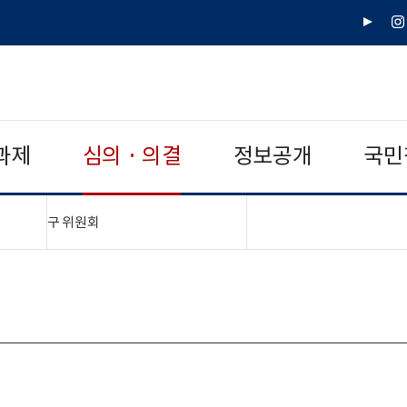
유
인
튜
스
브
타
그
램
과제
심의 · 의결
정보공개
국민
"접기,펼치기"
구 위원회