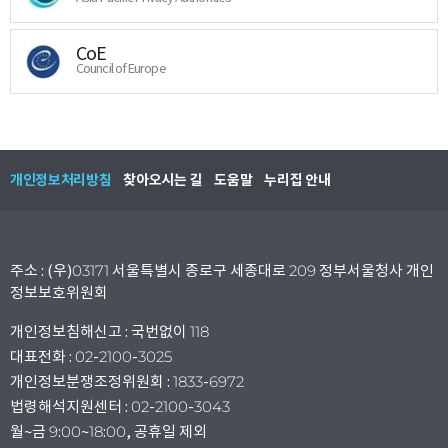
CoE
Council of Europe
개인정보처리방침
찾아오시는 길
도움말
누리집 안내
주소 : (우)03171 서울특별시 종로구 세종대로 209 정부서울청사 개인
정보보호위원회
개인정보침해신고 : 국번없이 118
대표전화 : 02-2100-3025
개인정보분쟁조정위원회 : 1833-6972
법령해석지원센터 : 02-2100-3043
월~금 9:00~18:00, 공휴일 제외