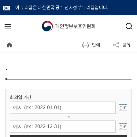
이 누리집은 대한민국 공식 전자정부 누리집입니다.
개
메
검
뉴
색
인
열
인쇄
공유
기
정
보
-
보
호
회의일 기간
위
~
원