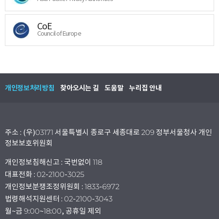
CoE
Council of Europe
개인정보처리방침
찾아오시는 길
도움말
누리집 안내
주소 : (우)03171 서울특별시 종로구 세종대로 209 정부서울청사 개인
정보보호위원회
개인정보침해신고 : 국번없이 118
대표전화 : 02-2100-3025
개인정보분쟁조정위원회 : 1833-6972
법령해석지원센터 : 02-2100-3043
월~금 9:00~18:00, 공휴일 제외