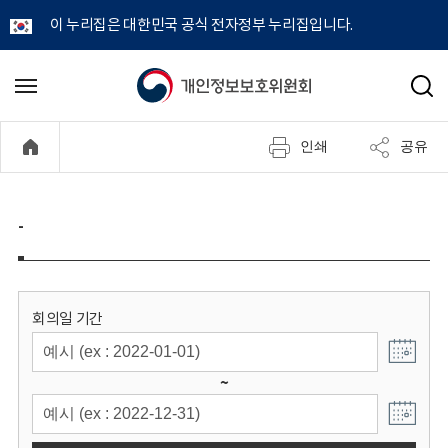
이 누리집은 대한민국 공식 전자정부 누리집입니다.
개
메
검
뉴
색
인
열
인쇄
공유
기
정
보
-
보
호
회의일 기간
위
~
원