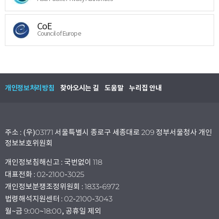
CoE
Council of Europe
개인정보처리방침
찾아오시는 길
도움말
누리집 안내
주소 : (우)03171 서울특별시 종로구 세종대로 209 정부서울청사 개인
정보보호위원회
개인정보침해신고 : 국번없이 118
대표전화 : 02-2100-3025
개인정보분쟁조정위원회 : 1833-6972
법령해석지원센터 : 02-2100-3043
월~금 9:00~18:00, 공휴일 제외