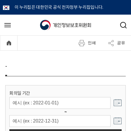
이 누리집은 대한민국 공식 전자정부 누리집입니다.
개
메
검
뉴
색
인
열
인쇄
공유
기
정
보
-
보
호
회의일 기간
위
~
원