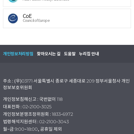
CoE
Council of Europe
개인정보처리방침
찾아오시는 길
도움말
누리집 안내
주소 : (우)03171 서울특별시 종로구 세종대로 209 정부서울청사 개인
정보보호위원회
개인정보침해신고 : 국번없이 118
대표전화 : 02-2100-3025
개인정보분쟁조정위원회 : 1833-6972
법령해석지원센터 : 02-2100-3043
월~금 9:00~18:00, 공휴일 제외