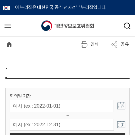
이 누리집은 대한민국 공식 전자정부 누리집입니다.
개
메
검
뉴
색
인
열
인쇄
공유
기
정
보
-
보
호
회의일 기간
위
~
원