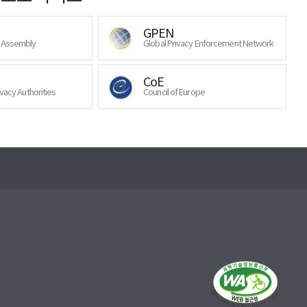
GPEN
y Assembly
Global Privacy Enforcement Network
CoE
ivacy Authorities
Council of Europe