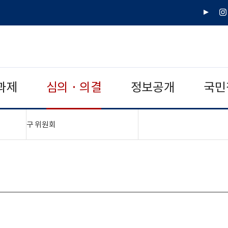
유
인
튜
스
브
타
그
램
과제
심의 · 의결
정보공개
국민
"접기,펼치기"
구 위원회