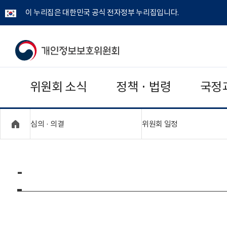
이 누리집은 대한민국 공식 전자정부 누리집입니다.
개
인
위원회 소식
정책 · 법령
국정
정
보
"접기,펼치기"
"접기,펼치기"
심의 · 의결
위원회 일정
보
호
-
위
원