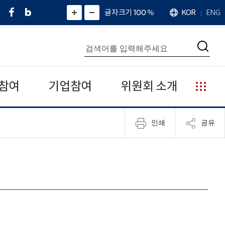
페
네
X
확
글자크기 100
%
KOR
ENG
언
화
화
이
이
(
대
어
면
면
스
버
트
수
확
축
북
블
위
대
통
소
치
검
로
터
합
색
그
)
검
색
참여
기업참여
위원회 소개
누
리
집
인쇄
공유
안
내