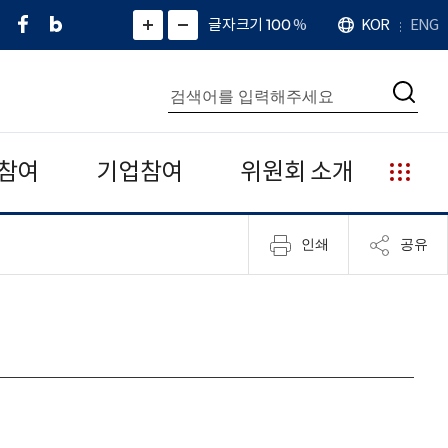
페
네
X
확
글자크기 100
%
KOR
ENG
언
화
화
이
이
(
대
어
면
면
스
버
트
수
확
축
북
블
위
대
통
소
치
검
로
터
합
색
그
)
검
색
참여
기업참여
위원회 소개
누
리
집
인쇄
공유
안
내