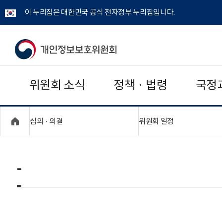
이 누리집은 대한민국 공식 전자정부 누리집입니다.
개
인
위원회 소식
정책 · 법령
국정
정
보
"접기,펼치기"
"접기,펼치기"
심의 · 의결
위원회 일정
보
호
-
위
원