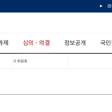
유
인
튜
스
브
타
그
램
과제
심의 · 의결
정보공개
국민
"접기,펼치기"
구 위원회