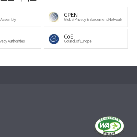
GPEN
y Assembly
Global Privacy Enforcement Network
CoE
ivacy Authorities
Council of Europe