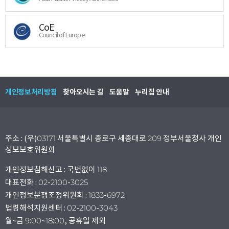
CoE
Council of Europe
개인정보처리방침
찾아오시는 길
도움말
누리집 안내
주소 : (우)03171 서울특별시 종로구 세종대로 209 정부서울청사 개인
정보보호위원회
개인정보침해신고 : 국번없이 118
대표전화 : 02-2100-3025
개인정보분쟁조정위원회 : 1833-6972
법령해석지원센터 : 02-2100-3043
월~금 9:00~18:00, 공휴일 제외