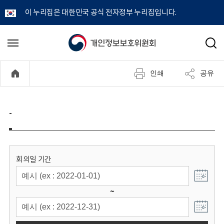
이 누리집은 대한민국 공식 전자정부 누리집입니다.
개
메
검
뉴
색
인
열
인쇄
공유
기
정
보
-
보
호
회의일 기간
위
~
원