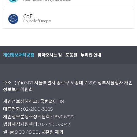
CoE
Council of Europe
개인정보처리방침
찾아오시는 길
도움말
누리집 안내
주소 : (우)03171 서울특별시 종로구 세종대로 209 정부서울청사 개인
정보보호위원회
개인정보침해신고 : 국번없이 118
대표전화 : 02-2100-3025
개인정보분쟁조정위원회 : 1833-6972
법령해석지원센터 : 02-2100-3043
월~금 9:00~18:00, 공휴일 제외