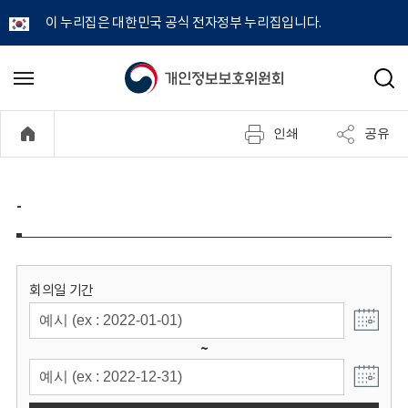
이 누리집은 대한민국 공식 전자정부 누리집입니다.
개
메
검
뉴
색
인
열
인쇄
공유
기
정
보
-
보
호
회의일 기간
위
~
원