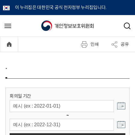
이 누리집은 대한민국 공식 전자정부 누리집입니다.
개
메
검
뉴
색
인
열
인쇄
공유
기
정
보
-
보
호
회의일 기간
위
~
원