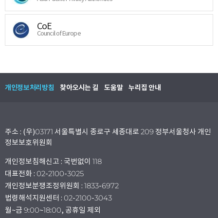
CoE
Council of Europe
개인정보처리방침
찾아오시는 길
도움말
누리집 안내
주소 : (우)03171 서울특별시 종로구 세종대로 209 정부서울청사 개인
정보보호위원회
개인정보침해신고 : 국번없이 118
대표전화 : 02-2100-3025
개인정보분쟁조정위원회 : 1833-6972
법령해석지원센터 : 02-2100-3043
월~금 9:00~18:00, 공휴일 제외