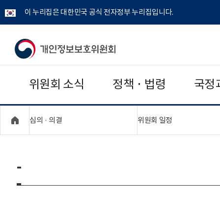
이 누리집은 대한민국 공식 전자정부 누리집입니다.
개
인
위원회 소식
정책 · 법령
국정
정
보
"접기,펼치기"
"접기,펼치기"
심의 · 의결
위원회 일정
보
호
-
위
원