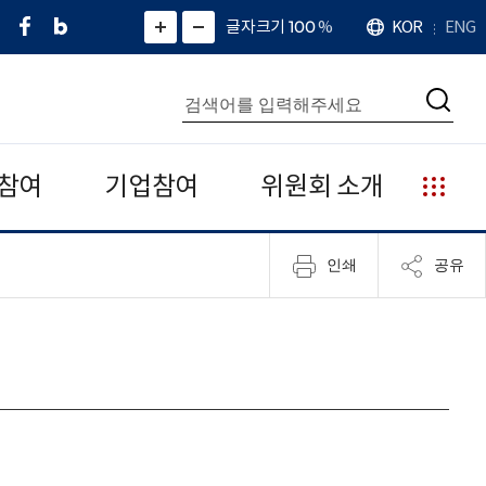
페
네
X
확
글자크기 100
%
KOR
ENG
언
화
화
이
이
(
대
어
면
면
스
버
트
수
확
축
북
블
위
대
통
소
치
검
로
터
합
색
그
)
검
색
참여
기업참여
위원회 소개
누
리
집
인쇄
공유
안
내