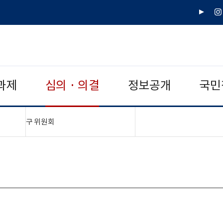
유
인
튜
스
브
타
그
램
과제
심의 · 의결
정보공개
국민
"접기,펼치기"
구 위원회