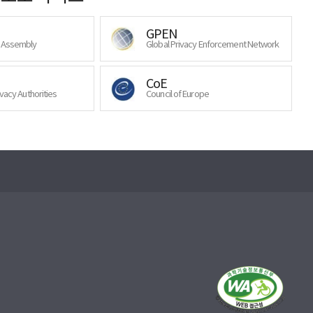
GPEN
y Assembly
Global Privacy Enforcement Network
CoE
ivacy Authorities
Council of Europe