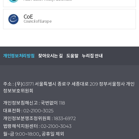
CoE
Council of Europe
개인정보처리방침
찾아오시는 길
도움말
누리집 안내
주소 : (우)03171 서울특별시 종로구 세종대로 209 정부서울청사 개인
정보보호위원회
개인정보침해신고 : 국번없이 118
대표전화 : 02-2100-3025
개인정보분쟁조정위원회 : 1833-6972
법령해석지원센터 : 02-2100-3043
월~금 9:00~18:00, 공휴일 제외