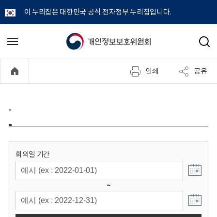
이 누리집은 대한민국 공식 전자정부 누리집입니다.
개
메
검
뉴
색
인
열
인쇄
공유
기
정
보
-
보
호
회의일 기간
위
~
원