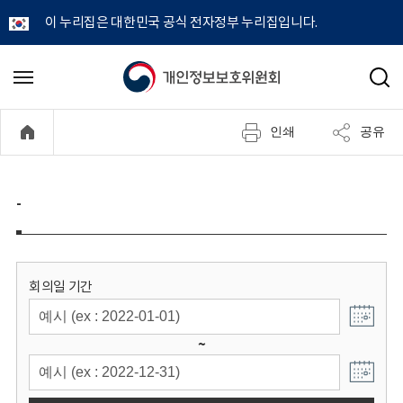
이 누리집은 대한민국 공식 전자정부 누리집입니다.
개
메
검
뉴
색
인
열
인쇄
공유
기
정
보
-
보
호
회의일 기간
위
~
원