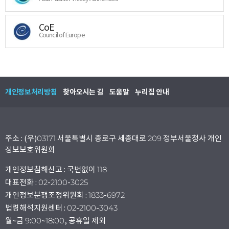
CoE
Council of Europe
개인정보처리방침
찾아오시는 길
도움말
누리집 안내
주소 : (우)03171 서울특별시 종로구 세종대로 209 정부서울청사 개인
정보보호위원회
개인정보침해신고 : 국번없이 118
대표전화 : 02-2100-3025
개인정보분쟁조정위원회 : 1833-6972
법령해석지원센터 : 02-2100-3043
월~금 9:00~18:00, 공휴일 제외