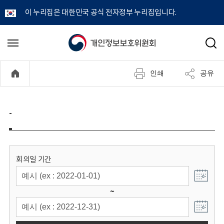
이 누리집은 대한민국 공식 전자정부 누리집입니다.
개
메
검
뉴
색
인
열
인쇄
공유
기
정
보
-
보
호
회의일 기간
위
~
원