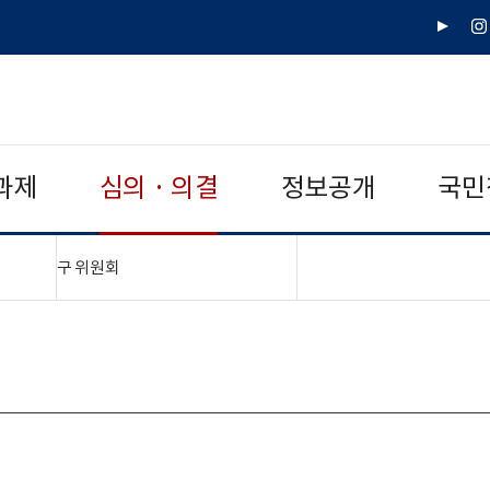
유
인
튜
스
브
타
그
램
과제
심의 · 의결
정보공개
국민
"접기,펼치기"
구 위원회