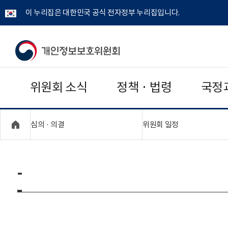
이 누리집은 대한민국 공식 전자정부 누리집입니다.
개
인
위원회 소식
정책 · 법령
국정
정
보
"접기,펼치기"
"접기,펼치기"
심의 · 의결
위원회 일정
보
호
-
위
원