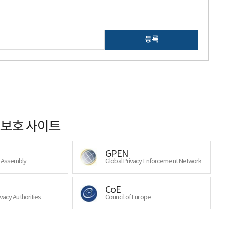
등록
보호 사이트
GPEN
y Assembly
Global Privacy Enforcement Network
CoE
ivacy Authorities
Council of Europe