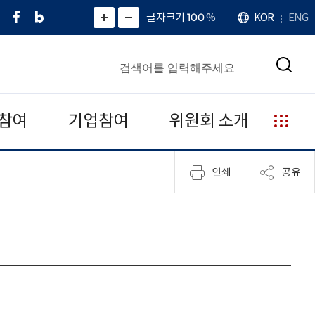
페
네
X
확
글자크기 100
%
KOR
ENG
언
화
화
이
이
(
대
어
면
면
스
버
트
수
확
축
북
블
위
대
통
소
치
검
로
터
합
색
그
)
검
색
참여
기업참여
위원회 소개
누
리
집
인쇄
공유
안
내