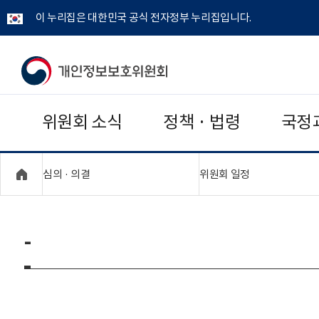
이 누리집은 대한민국 공식 전자정부 누리집입니다.
개
인
위원회 소식
정책 · 법령
국정
정
보
"접기,펼치기"
"접기,펼치기"
심의 · 의결
위원회 일정
보
호
-
위
원