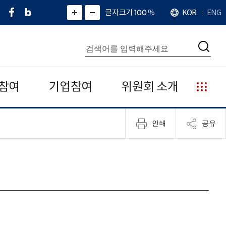
페
네
X
확
글자크기 100
%
KOR
ENG
언
화
화
이
이
(
대
어
면
면
스
버
트
수
확
축
북
블
위
대
통
소
치
검
로
터
합
색
그
)
검
색
참여
기업참여
위원회 소개
누
리
집
인쇄
공유
안
내