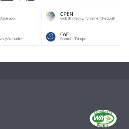
GPEN
y Assembly
Global Privacy Enforcement Network
CoE
ivacy Authorities
Council of Europe