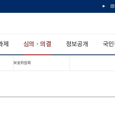
유
인
튜
스
브
타
그
램
과제
심의 · 의결
정보공개
국민
"접기,펼치기"
보호위원회