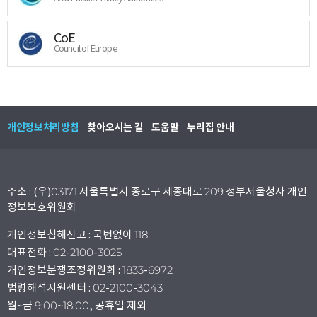
CoE
Council of Europe
개인정보처리방침
찾아오시는 길
도움말
누리집 안내
주소 : (우)03171 서울특별시 종로구 세종대로 209 정부서울청사 개인
정보보호위원회
개인정보침해신고 : 국번없이 118
대표전화 : 02-2100-3025
개인정보분쟁조정위원회 : 1833-6972
법령해석지원센터 : 02-2100-3043
월~금 9:00~18:00, 공휴일 제외