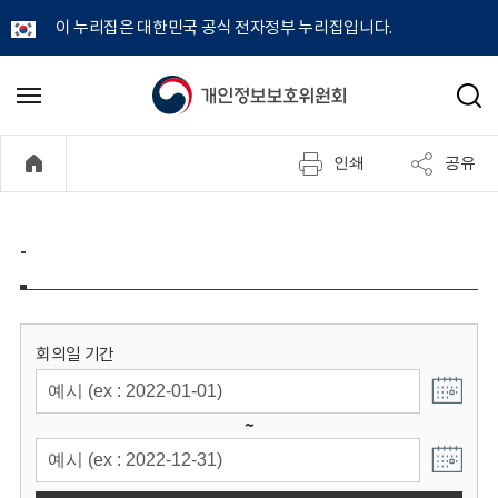
이 누리집은 대한민국 공식 전자정부 누리집입니다.
개
메
검
뉴
색
인
열
인쇄
공유
기
정
보
-
보
호
회의일 기간
위
~
원