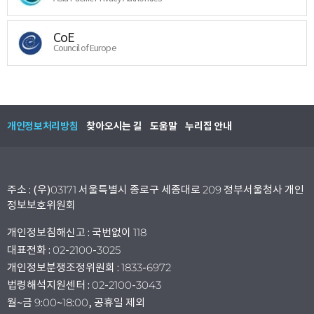
CoE
Council of Europe
개인정보처리방침
찾아오시는 길
도움말
누리집 안내
주소 : (우)03171 서울특별시 종로구 세종대로 209 정부서울청사 개인
정보보호위원회
개인정보침해신고 : 국번없이 118
대표전화 : 02-2100-3025
개인정보분쟁조정위원회 : 1833-6972
법령해석지원센터 : 02-2100-3043
월~금 9:00~18:00, 공휴일 제외