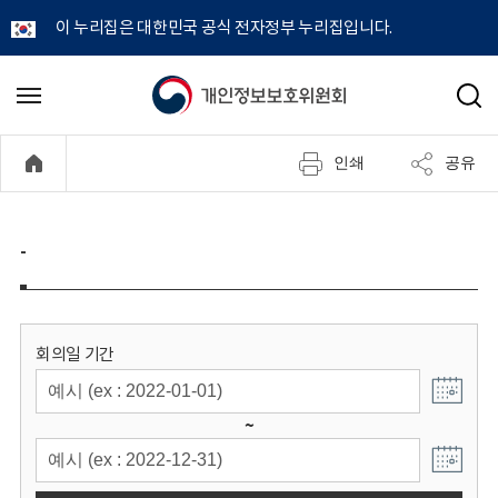
이 누리집은 대한민국 공식 전자정부 누리집입니다.
개
메
검
뉴
색
인
열
인쇄
공유
기
정
보
-
보
호
회의일 기간
위
~
원