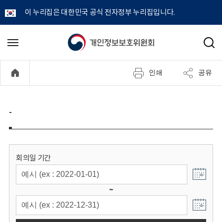
이 누리집은 대한민국 공식 전자정부 누리집입니다.
개
메
검
뉴
색
인
열
인쇄
공유
기
정
보
-
보
호
회의일 기간
위
~
원