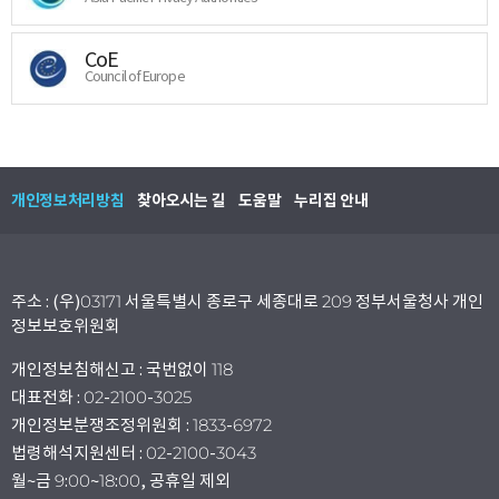
CoE
Council of Europe
개인정보처리방침
찾아오시는 길
도움말
누리집 안내
주소 : (우)03171 서울특별시 종로구 세종대로 209 정부서울청사 개인
정보보호위원회
개인정보침해신고 : 국번없이 118
대표전화 : 02-2100-3025
개인정보분쟁조정위원회 : 1833-6972
법령해석지원센터 : 02-2100-3043
월~금 9:00~18:00, 공휴일 제외