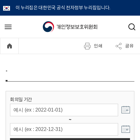
이 누리집은 대한민국 공식 전자정부 누리집입니다.
개
메
검
뉴
색
인
열
인쇄
공유
기
정
보
-
보
호
회의일 기간
위
~
원