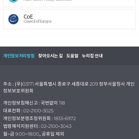
CoE
Council of Europe
개인정보처리방침
찾아오시는 길
도움말
누리집 안내
주소 : (우)03171 서울특별시 종로구 세종대로 209 정부서울청사 개인
정보보호위원회
개인정보침해신고 : 국번없이 118
대표전화 : 02-2100-3025
개인정보분쟁조정위원회 : 1833-6972
법령해석지원센터 : 02-2100-3043
월~금 9:00~18:00, 공휴일 제외