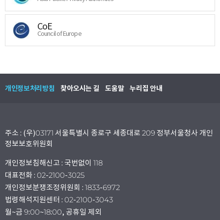
CoE
Council of Europe
개인정보처리방침
찾아오시는 길
도움말
누리집 안내
주소 : (우)03171 서울특별시 종로구 세종대로 209 정부서울청사 개인
정보보호위원회
개인정보침해신고 : 국번없이 118
대표전화 : 02-2100-3025
개인정보분쟁조정위원회 : 1833-6972
법령해석지원센터 : 02-2100-3043
월~금 9:00~18:00, 공휴일 제외