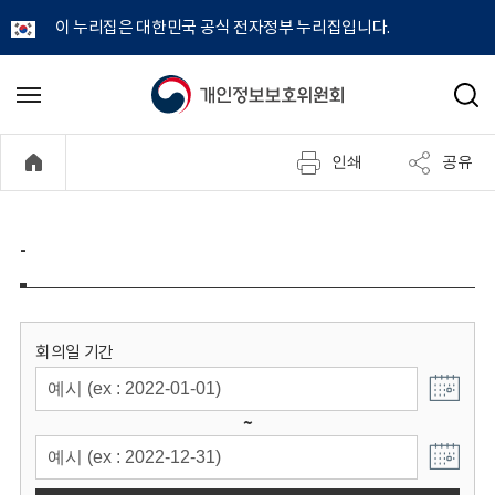
이 누리집은 대한민국 공식 전자정부 누리집입니다.
개
메
검
뉴
색
인
열
인쇄
공유
기
정
보
-
보
호
회의일 기간
위
~
원