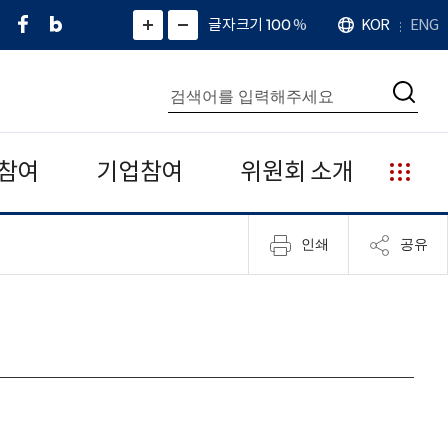
페
네
X
확
글자크기 100
%
KOR
ENG
언
화
화
이
이
(
대
어
면
면
스
버
트
수
확
축
북
블
위
대
통
소
치
검
로
터
합
색
그
)
검
색
참여
기업참여
위원회 소개
누
리
집
인쇄
공유
안
내