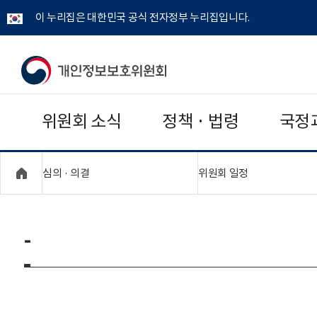
이 누리집은 대한민국 공식 전자정부 누리집입니다.
개
인
위원회 소식
정책 · 법령
국정
정
보
"접기,펼치기"
"접기,펼치기"
심의 · 의결
위원회 일정
보
호
-
위
원