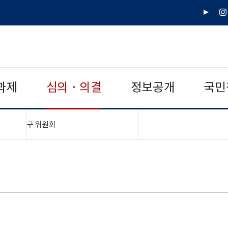
유
인
튜
스
브
타
그
램
과제
심의 · 의결
정보공개
국민
"접기,펼치기"
구 위원회