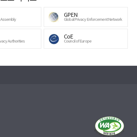
GPEN
y Assembly
Global Privacy Enforcement Network
CoE
ivacy Authorities
Council of Europe