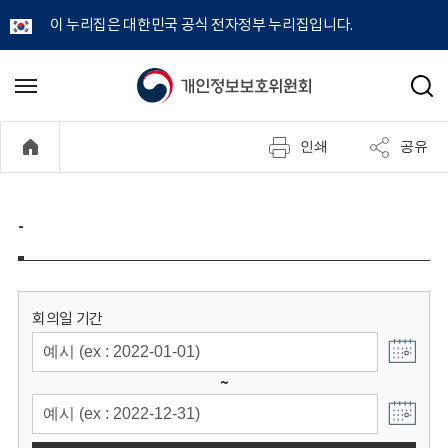
이 누리집은 대한민국 공식 전자정부 누리집입니다.
개
메
검
뉴
색
인
열
인쇄
공유
기
정
보
-
보
호
회의일 기간
위
~
원