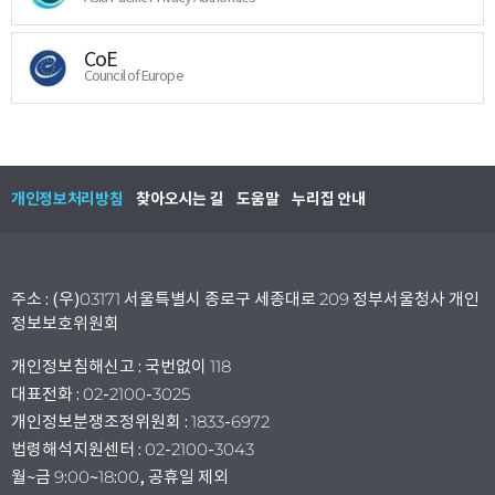
CoE
Council of Europe
개인정보처리방침
찾아오시는 길
도움말
누리집 안내
주소 : (우)03171 서울특별시 종로구 세종대로 209 정부서울청사 개인
정보보호위원회
개인정보침해신고 : 국번없이 118
대표전화 : 02-2100-3025
개인정보분쟁조정위원회 : 1833-6972
법령해석지원센터 : 02-2100-3043
월~금 9:00~18:00, 공휴일 제외