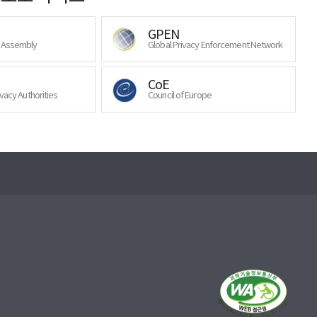
GPEN
y Assembly
Global Privacy Enforcement Network
CoE
ivacy Authorities
Council of Europe