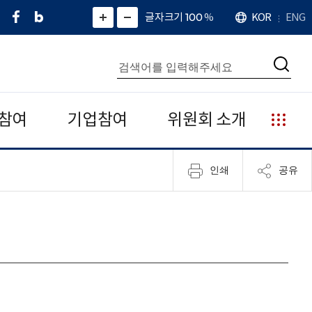
페
네
X
확
글자크기 100
%
KOR
ENG
언
화
화
이
이
(
대
어
면
면
스
버
트
수
확
축
북
블
위
대
통
소
치
검
로
터
합
색
그
)
검
색
참여
기업참여
위원회 소개
누
리
집
인쇄
공유
안
내