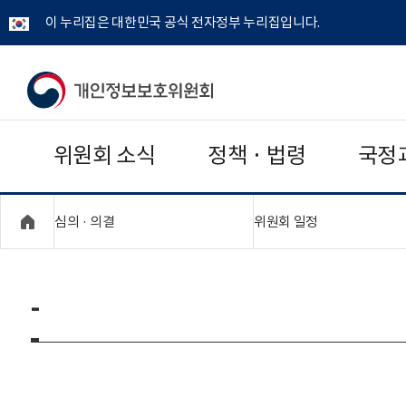
이 누리집은 대한민국 공식 전자정부 누리집입니다.
개
인
위원회 소식
정책 · 법령
국정
정
보
"접기,펼치기"
"접기,펼치기"
심의 · 의결
위원회 일정
보
호
-
위
원