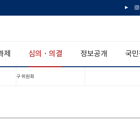
유
인
튜
스
브
타
그
램
과제
심의 · 의결
정보공개
국민
"접기,펼치기"
구 위원회