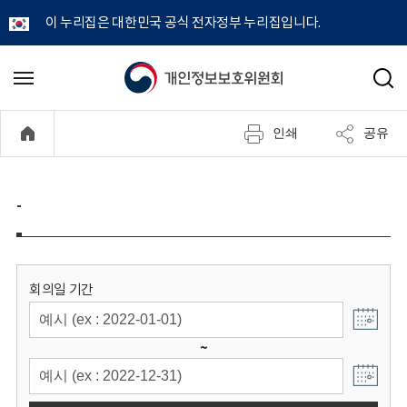
이 누리집은 대한민국 공식 전자정부 누리집입니다.
개
메
검
뉴
색
인
열
인쇄
공유
기
정
보
-
보
호
회의일 기간
위
~
원