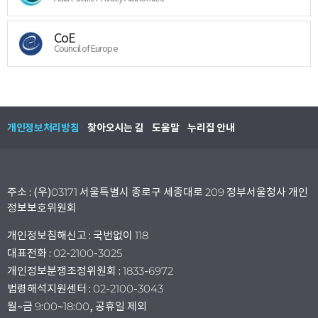
CoE
Council of Europe
개인정보처리방침
찾아오시는 길
도움말
누리집 안내
주소 : (우)03171 서울특별시 종로구 세종대로 209 정부서울청사 개인
정보보호위원회
개인정보침해신고 : 국번없이 118
대표전화 : 02-2100-3025
개인정보분쟁조정위원회 : 1833-6972
법령해석지원센터 : 02-2100-3043
월~금 9:00~18:00, 공휴일 제외