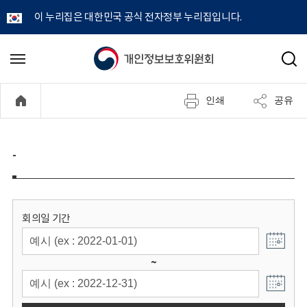
이 누리집은 대한민국 공식 전자정부 누리집입니다.
개
메
검
뉴
색
인
열
인쇄
공유
기
정
보
-
보
호
회의일 기간
위
~
원