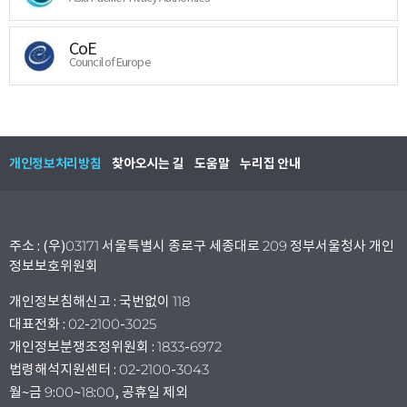
CoE
Council of Europe
개인정보처리방침
찾아오시는 길
도움말
누리집 안내
주소 : (우)03171 서울특별시 종로구 세종대로 209 정부서울청사 개인
정보보호위원회
개인정보침해신고 : 국번없이 118
대표전화 : 02-2100-3025
개인정보분쟁조정위원회 : 1833-6972
법령해석지원센터 : 02-2100-3043
월~금 9:00~18:00, 공휴일 제외