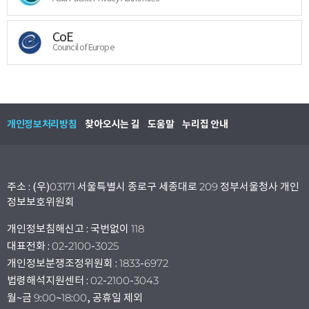
CoE
Council of Europe
개인정보처리방침
찾아오시는 길
도움말
누리집 안내
주소 : (우)03171 서울특별시 종로구 세종대로 209 정부서울청사 개인
정보보호위원회
개인정보침해신고 : 국번없이 118
대표전화 : 02-2100-3025
개인정보분쟁조정위원회 : 1833-6972
법령해석지원센터 : 02-2100-3043
월~금 9:00~18:00, 공휴일 제외