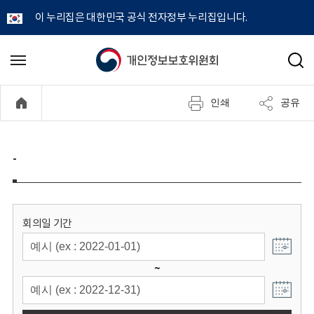
이 누리집은 대한민국 공식 전자정부 누리집입니다.
개
메
검
뉴
색
인
열
인쇄
공유
기
정
보
-
보
호
회의일 기간
위
~
원