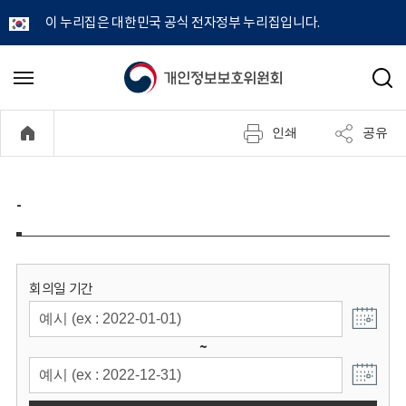
이 누리집은 대한민국 공식 전자정부 누리집입니다.
개
메
검
뉴
색
인
열
인쇄
공유
기
정
보
-
보
호
회의일 기간
위
~
원