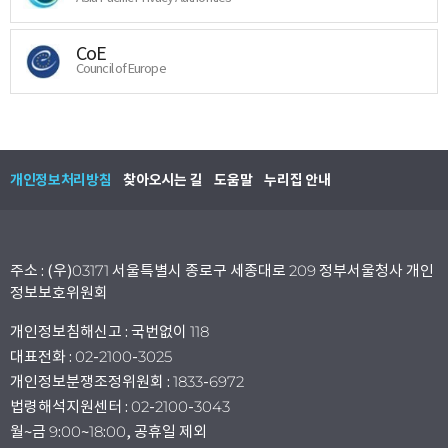
CoE
Council of Europe
개인정보처리방침
찾아오시는 길
도움말
누리집 안내
주소 : (우)03171 서울특별시 종로구 세종대로 209 정부서울청사 개인
정보보호위원회
개인정보침해신고 : 국번없이 118
대표전화 : 02-2100-3025
개인정보분쟁조정위원회 : 1833-6972
법령해석지원센터 : 02-2100-3043
월~금 9:00~18:00, 공휴일 제외