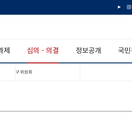
유
인
튜
스
브
타
그
램
과제
심의 · 의결
정보공개
국민
"접기,펼치기"
구 위원회