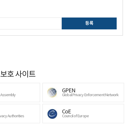
등록
보호 사이트
GPEN
y Assembly
Global Privacy Enforcement Network
CoE
ivacy Authorities
Council of Europe