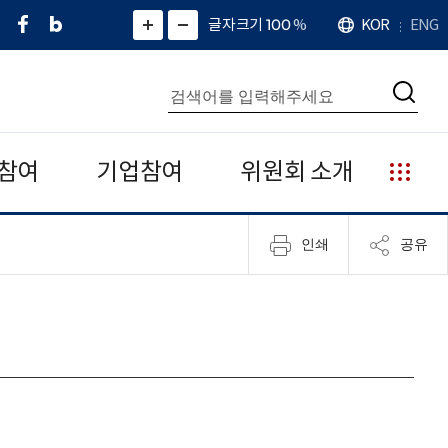
페
네
X
확
글자크기 100
%
KOR
ENG
언
화
화
이
이
(
대
어
면
면
스
버
트
수
확
축
북
블
위
대
통
소
치
검
로
터
합
색
그
)
검
색
참여
기업참여
위원회 소개
누
리
집
인쇄
공유
안
내