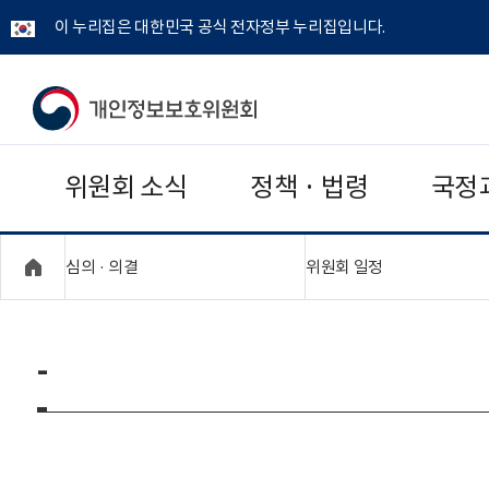
이 누리집은 대한민국 공식 전자정부 누리집입니다.
개
인
위원회 소식
정책 · 법령
국정
정
보
"접기,펼치기"
"접기,펼치기"
심의 · 의결
위원회 일정
보
호
-
위
원