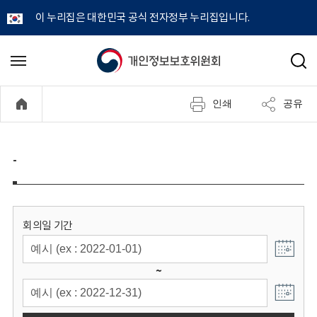
이 누리집은 대한민국 공식 전자정부 누리집입니다.
개
메
검
뉴
색
인
열
인쇄
공유
기
정
보
-
보
호
회의일 기간
위
~
원