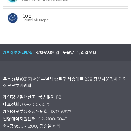
CoE
Council of Europe
개인정보처리방침
찾아오시는 길
도움말
누리집 안내
주소 : (우)03171 서울특별시 종로구 세종대로 209 정부서울청사 개인
정보보호위원회
개인정보침해신고 : 국번없이 118
대표전화 : 02-2100-3025
개인정보분쟁조정위원회 : 1833-6972
법령해석지원센터 : 02-2100-3043
월~금 9:00~18:00, 공휴일 제외