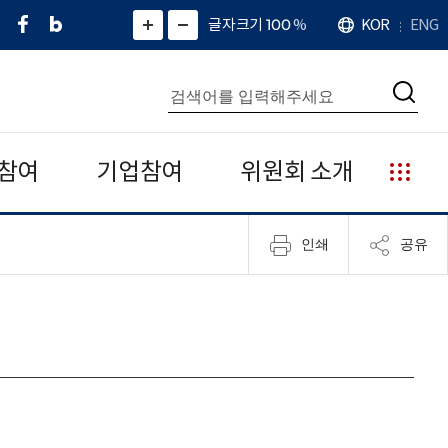
페
네
X
확
글자크기 100
%
KOR
ENG
언
화
화
이
이
(
대
어
면
면
스
버
트
수
확
축
북
블
위
대
통
소
치
검
로
터
합
색
그
)
검
색
참여
기업참여
위원회 소개
누
리
집
인쇄
공유
안
내