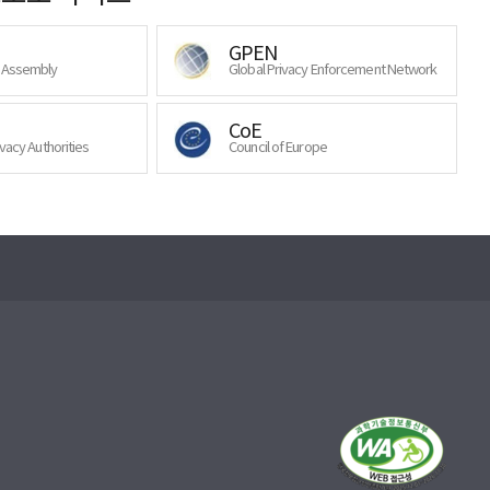
GPEN
y Assembly
Global Privacy Enforcement Network
CoE
ivacy Authorities
Council of Europe