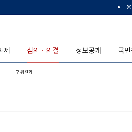
유
인
튜
스
브
타
그
램
과제
심의 · 의결
정보공개
국민
"접기,펼치기"
구 위원회