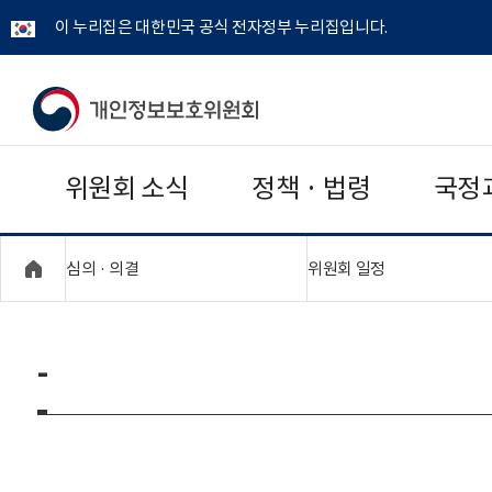
이 누리집은 대한민국 공식 전자정부 누리집입니다.
개
인
위원회 소식
정책 · 법령
국정
정
보
"접기,펼치기"
"접기,펼치기"
심의 · 의결
위원회 일정
보
호
-
위
원