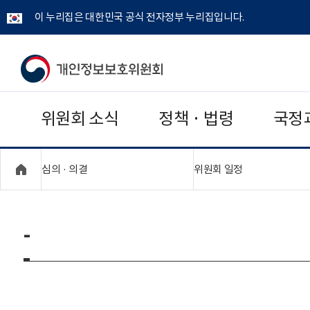
이 누리집은 대한민국 공식 전자정부 누리집입니다.
개
인
위원회 소식
정책 · 법령
국정
정
보
"접기,펼치기"
"접기,펼치기"
심의 · 의결
위원회 일정
보
호
-
위
원