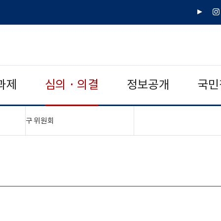
유
인
튜
스
브
타
그
램
과제
심의 · 의결
정보공개
국민
"접기,펼치기"
구 위원회