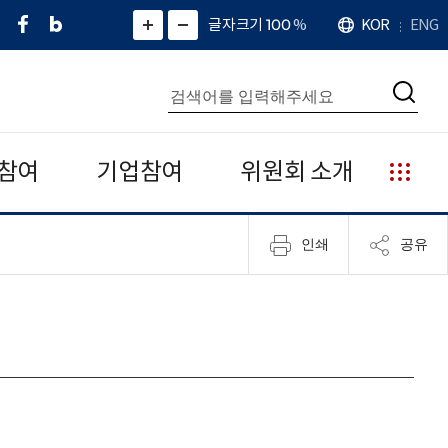
페
네
X
확
글자크기 100
%
KOR
ENG
언
화
화
이
이
(
대
어
면
면
스
버
트
수
확
축
북
블
위
대
통
소
치
검
로
터
합
색
그
)
검
색
참여
기업참여
위원회 소개
누
리
집
인쇄
공유
안
내