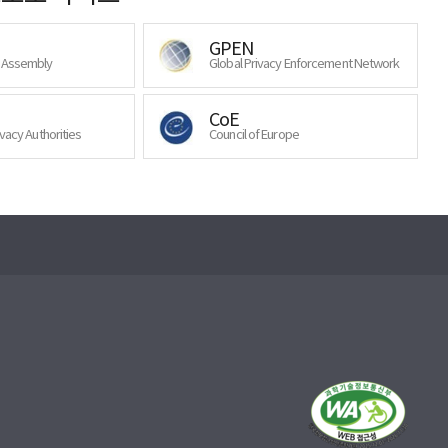
GPEN
y Assembly
Global Privacy Enforcement Network
CoE
ivacy Authorities
Council of Europe