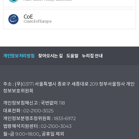
CoE
Council of Europe
개인정보처리방침
찾아오시는 길
도움말
누리집 안내
주소 : (우)03171 서울특별시 종로구 세종대로 209 정부서울청사 개인
정보보호위원회
개인정보침해신고 : 국번없이 118
대표전화 : 02-2100-3025
개인정보분쟁조정위원회 : 1833-6972
법령해석지원센터 : 02-2100-3043
월~금 9:00~18:00, 공휴일 제외