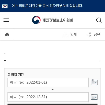
이 누리집은 대한민국 공식 전자정부 누리집입니다.
개
메
검
뉴
색
인
열
인쇄
공유
기
정
보
-
보
호
회의일 기간
위
~
원