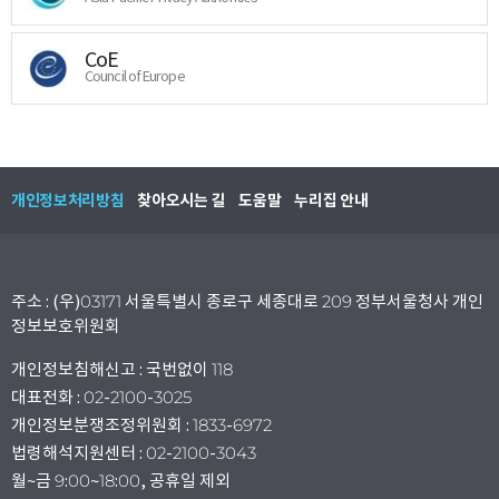
CoE
Council of Europe
개인정보처리방침
찾아오시는 길
도움말
누리집 안내
주소 : (우)03171 서울특별시 종로구 세종대로 209 정부서울청사 개인
정보보호위원회
개인정보침해신고 : 국번없이 118
대표전화 : 02-2100-3025
개인정보분쟁조정위원회 : 1833-6972
법령해석지원센터 : 02-2100-3043
월~금 9:00~18:00, 공휴일 제외