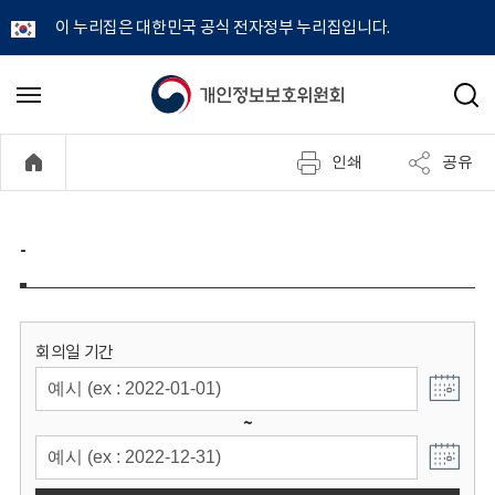
이 누리집은 대한민국 공식 전자정부 누리집입니다.
개
메
검
뉴
색
인
열
인쇄
공유
기
정
보
-
보
호
회의일 기간
위
~
원