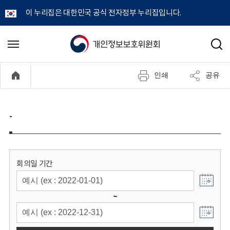
이 누리집은 대한민국 공식 전자정부 누리집입니다.
개
메
검
뉴
색
인
열
인쇄
공유
기
정
보
-
보
호
회의일 기간
위
~
원