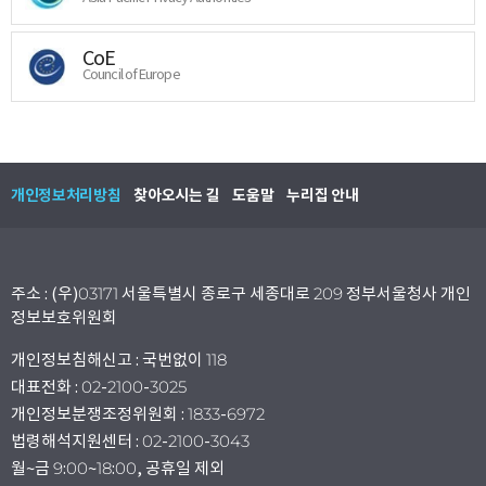
CoE
Council of Europe
개인정보처리방침
찾아오시는 길
도움말
누리집 안내
주소 : (우)03171 서울특별시 종로구 세종대로 209 정부서울청사 개인
정보보호위원회
개인정보침해신고 : 국번없이 118
대표전화 : 02-2100-3025
개인정보분쟁조정위원회 : 1833-6972
법령해석지원센터 : 02-2100-3043
월~금 9:00~18:00, 공휴일 제외