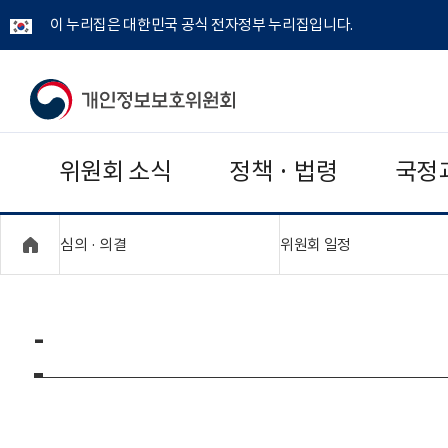
이 누리집은 대한민국 공식 전자정부 누리집입니다.
개
인
위원회 소식
정책 · 법령
국정
정
보
"접기,펼치기"
"접기,펼치기"
심의 · 의결
위원회 일정
보
호
-
위
원