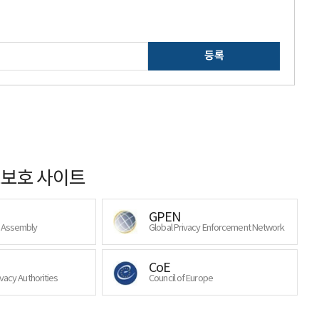
등록
보호 사이트
GPEN
y Assembly
Global Privacy Enforcement Network
CoE
ivacy Authorities
Council of Europe