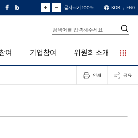
페
네
X
확
글자크기 100
%
KOR
ENG
언
화
화
이
이
(
대
어
면
면
스
버
트
수
확
축
북
블
위
대
통
소
치
검
로
터
합
색
그
)
검
색
참여
기업참여
위원회 소개
누
리
집
인쇄
공유
안
내