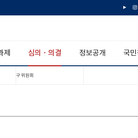
유
인
튜
스
브
타
그
램
과제
심의 · 의결
정보공개
국민
"접기,펼치기"
구 위원회