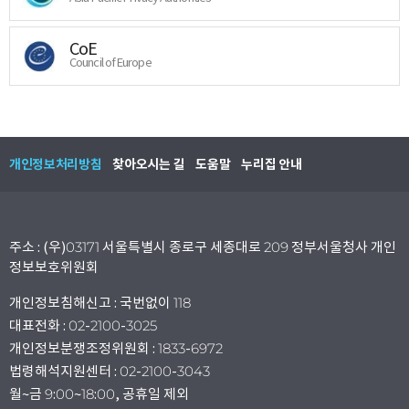
CoE
Council of Europe
개인정보처리방침
찾아오시는 길
도움말
누리집 안내
주소 : (우)03171 서울특별시 종로구 세종대로 209 정부서울청사 개인
정보보호위원회
개인정보침해신고 : 국번없이 118
대표전화 : 02-2100-3025
개인정보분쟁조정위원회 : 1833-6972
법령해석지원센터 : 02-2100-3043
월~금 9:00~18:00, 공휴일 제외