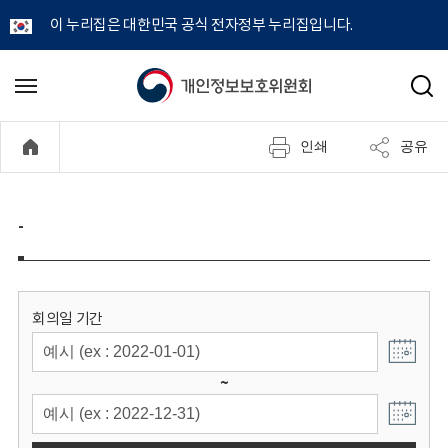
이 누리집은 대한민국 공식 전자정부 누리집입니다.
개
메
검
뉴
색
인
열
인쇄
공유
기
정
보
-
보
호
회의일 기간
위
~
원