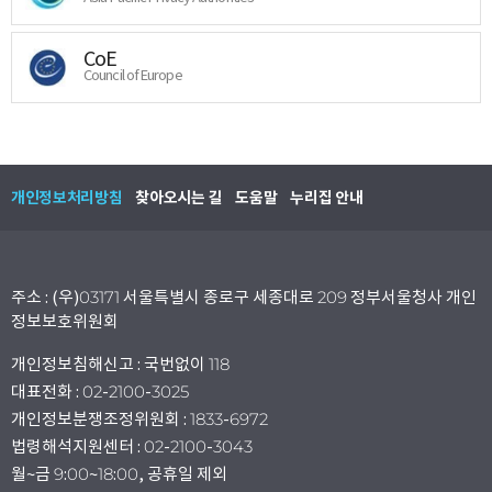
CoE
Council of Europe
개인정보처리방침
찾아오시는 길
도움말
누리집 안내
주소 : (우)03171 서울특별시 종로구 세종대로 209 정부서울청사 개인
정보보호위원회
개인정보침해신고 : 국번없이 118
대표전화 : 02-2100-3025
개인정보분쟁조정위원회 : 1833-6972
법령해석지원센터 : 02-2100-3043
월~금 9:00~18:00, 공휴일 제외