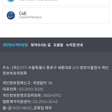
CoE
Council of Europe
개인정보처리방침
찾아오시는 길
도움말
누리집 안내
주소 : (우)03171 서울특별시 종로구 세종대로 209 정부서울청사 개인
정보보호위원회
개인정보침해신고 : 국번없이 118
대표전화 : 02-2100-3025
개인정보분쟁조정위원회 : 1833-6972
법령해석지원센터 : 02-2100-3043
월~금 9:00~18:00, 공휴일 제외