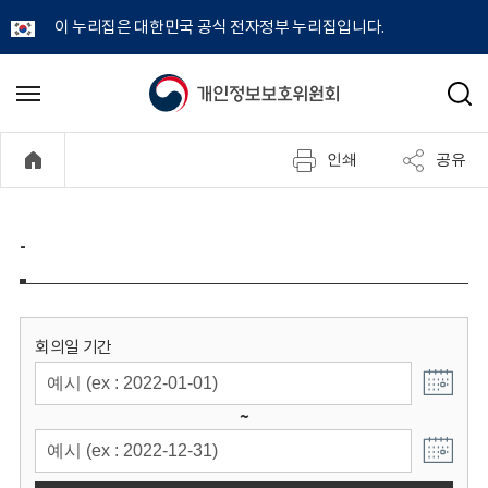
이 누리집은 대한민국 공식 전자정부 누리집입니다.
개
메
검
뉴
색
인
열
인쇄
공유
기
정
보
-
보
호
회의일 기간
위
~
원