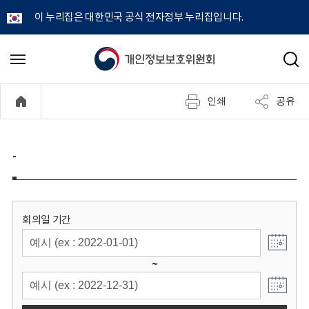
이 누리집은 대한민국 공식 전자정부 누리집입니다.
개
메
검
뉴
색
인
열
인쇄
공유
기
정
보
-
보
호
회의일 기간
위
~
원