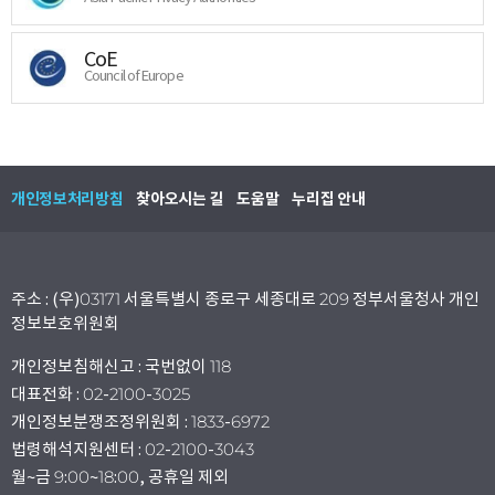
CoE
Council of Europe
개인정보처리방침
찾아오시는 길
도움말
누리집 안내
주소 : (우)03171 서울특별시 종로구 세종대로 209 정부서울청사 개인
정보보호위원회
개인정보침해신고 : 국번없이 118
대표전화 : 02-2100-3025
개인정보분쟁조정위원회 : 1833-6972
법령해석지원센터 : 02-2100-3043
월~금 9:00~18:00, 공휴일 제외