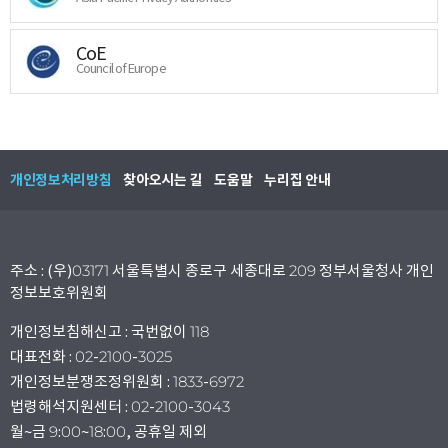
CoE
Council of Europe
개인정보처리방침
찾아오시는 길
도움말
누리집 안내
주소 : (우)03171 서울특별시 종로구 세종대로 209 정부서울청사 개인
정보보호위원회
개인정보침해신고 : 국번없이 118
대표전화 : 02-2100-3025
개인정보분쟁조정위원회 : 1833-6972
법령해석지원센터 : 02-2100-3043
월~금 9:00~18:00, 공휴일 제외