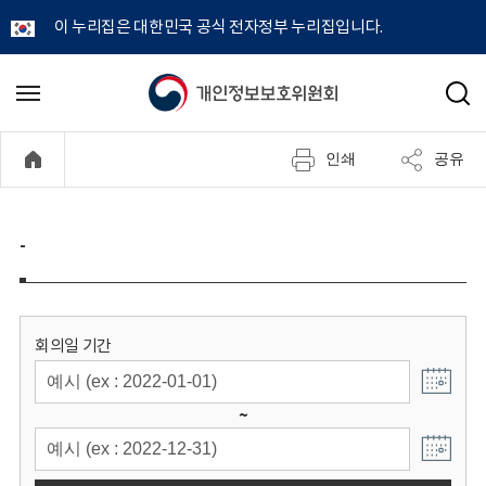
이 누리집은 대한민국 공식 전자정부 누리집입니다.
개
메
검
뉴
색
인
열
인쇄
공유
기
정
보
-
보
호
회의일 기간
위
~
원