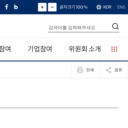
페
네
X
확
글자크기 100
%
KOR
ENG
언
화
화
이
이
(
대
어
면
면
스
버
트
수
확
축
북
블
위
대
통
소
치
검
로
터
합
색
그
)
검
색
참여
기업참여
위원회 소개
누
리
집
인쇄
공유
안
내