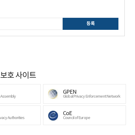
등록
보호 사이트
GPEN
y Assembly
Global Privacy Enforcement Network
CoE
ivacy Authorities
Council of Europe