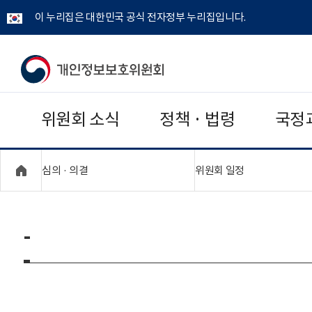
이 누리집은 대한민국 공식 전자정부 누리집입니다.
개
인
위원회 소식
정책 · 법령
국정
정
보
"접기,펼치기"
"접기,펼치기"
심의 · 의결
위원회 일정
보
호
-
위
원