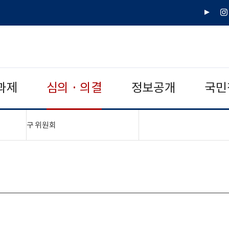
유
인
튜
스
브
타
그
램
과제
심의 · 의결
정보공개
국민
"접기,펼치기"
구 위원회