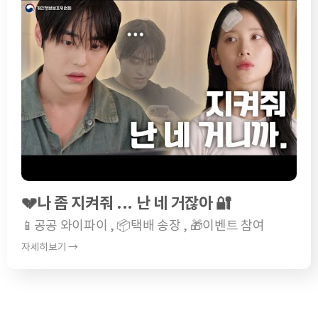
💔나 좀 지켜줘 ... 난 네 거잖아 🔐
📱공공 와이파이 , 📦택배 송장 , 🎁이벤트 참여
자세히보기 →