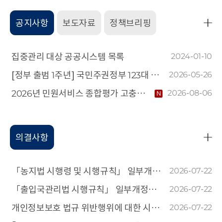
공지사항
보도자료
정책브리핑
공
지
사
집중관리 대상 공공시스템 목록
2024-01-10
항
[정부 출범 1주년] 국민주권정부 123대 국정과제 추진 실적 및 38대 대표성과
2026-05-26
더
2026년 민원서비스 종합평가 고충민원 만족도·신뢰도 측정을 위한 개인정보 제3자 제공사항 알림
2026-08-06
N
보
기
의결사항
의
결
사
「농지법 시행령 및 시행규칙」 일부개정안에 대한 개인정보 침해요인 평가에 관한 건
2026-07-22
항
「출입국관리법 시행규칙」 일부개정안에 대한 개인정보 침해요인 평가에 관한 건
2026-07-22
더
개인정보보호 법규 위반행위에 대한 시정조치에 관한 건
2026-07-22
보