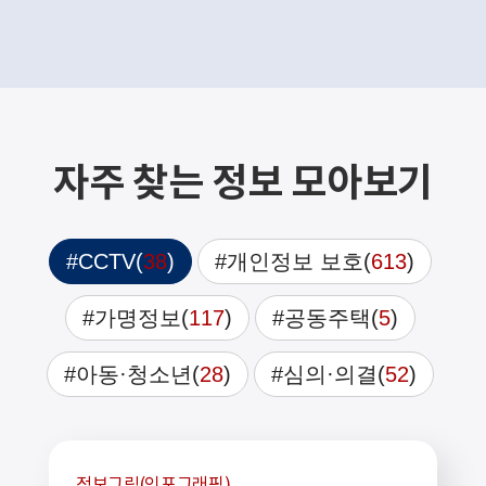
자주 찾는 정보 모아보기
#CCTV
(
38
)
#개인정보 보호
(
613
)
#가명정보
(
117
)
#공동주택
(
5
)
#아동·청소년
(
28
)
#심의·의결
(
52
)
정보그림(인포그래픽)