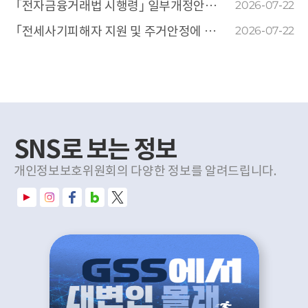
기
｢전자금융거래법 시행령｣ 일부개정안에 대한 개인정보 침해요인 평가에 관한 건
2026-07-22
｢전세사기피해자 지원 및 주거안정에 관한 특별법 시행규칙｣ 일부개정안에 대한 개인정보 침해요인 평가에 관한 건
2026-07-22
SNS로 보는 정보
개인정보보호위원회의 다양한 정보를 알려드립니다.
유
인
페
네
X
튜
스
이
이
(
브
타
스
버
트
그
북
블
위
램
로
터
그
)