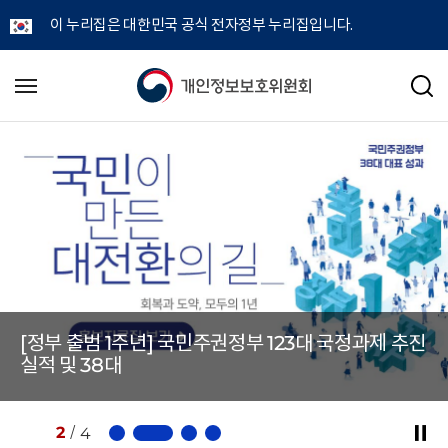
이 누리집은 대한민국 공식 전자정부 누리집입니다.
개
메
검
뉴
색
인
열
기
정
보
보
호
[정부 출범 1주년] 국민주권정부 123대 국정과제 추진
위
실적 및 38대
원
2
/
4
정